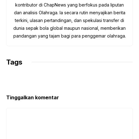
k
p
m
k
kontributor di ChapNews yang berfokus pada liputan
dan analisis Olahraga. Ia secara rutin menyajikan berita
terkini, ulasan pertandingan, dan spekulasi transfer di
dunia sepak bola global maupun nasional, memberikan
pandangan yang tajam bagi para penggemar olahraga.
Tags
Tinggalkan komentar
Komentar