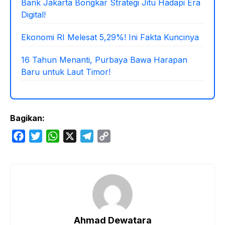
Bank Jakarta Bongkar Strategi Jitu Hadapi Era
Digital!
Ekonomi RI Melesat 5,29%! Ini Fakta Kuncinya
16 Tahun Menanti, Purbaya Bawa Harapan
Baru untuk Laut Timor!
Bagikan:
F
T
W
X
T
C
a
w
h
e
o
c
i
a
l
p
e
t
t
e
y
b
t
s
g
L
o
e
A
r
i
o
r
p
a
n
Ahmad Dewatara