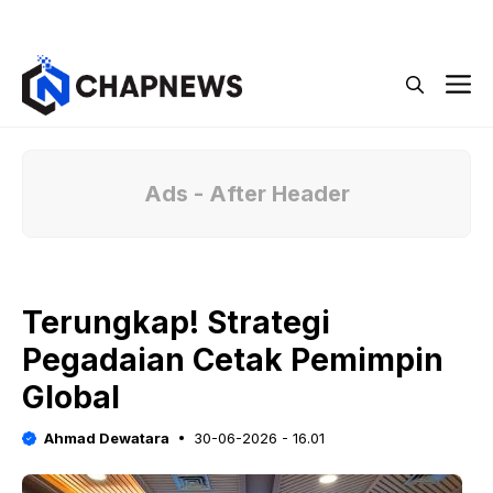
Langsung
Menu
ke
isi
M
Ads - After Header
Terungkap! Strategi
Pegadaian Cetak Pemimpin
Global
Ahmad Dewatara
30-06-2026 - 16.01