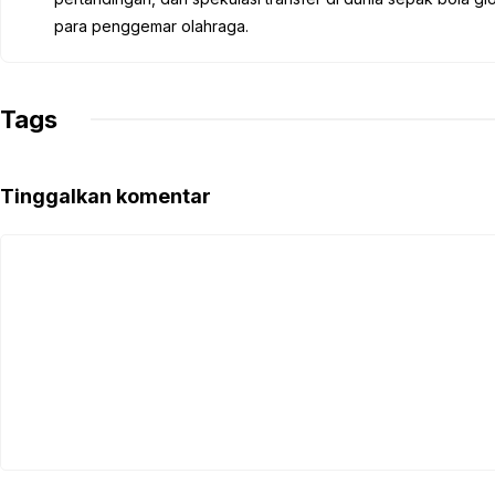
o
r
p
a
n
para penggemar olahraga.
k
p
m
k
Tags
Tinggalkan komentar
Komentar