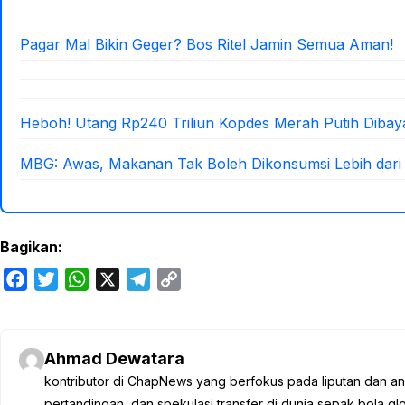
Pagar Mal Bikin Geger? Bos Ritel Jamin Semua Aman!
Heboh! Utang Rp240 Triliun Kopdes Merah Putih Diba
MBG: Awas, Makanan Tak Boleh Dikonsumsi Lebih dari
Bagikan:
F
T
W
X
T
C
a
w
h
e
o
c
i
a
l
p
e
t
t
e
y
Ahmad Dewatara
b
t
s
g
L
kontributor di ChapNews yang berfokus pada liputan dan anali
o
e
A
r
i
pertandingan, dan spekulasi transfer di dunia sepak bola 