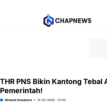
Langsung
ke
isi
THR PNS Bikin Kantong Tebal A
Pemerintah!
Ahmad Dewatara
14-02-2026 - 07.45