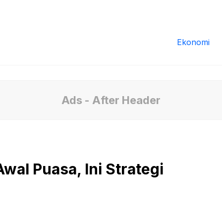
Redaksi
Tentang Kami
Pedoman Media
Ekonomi
Ads - After Header
wal Puasa, Ini Strategi