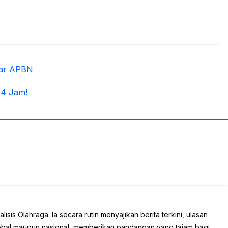
yar APBN
 4 Jam!
sis Olahraga. Ia secara rutin menyajikan berita terkini, ulasan
global maupun nasional, memberikan pandangan yang tajam bagi