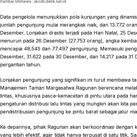
Gambar Istimewa : akcdn.detik.net.id
Data pengelola menunjukkan pola kunjungan yang dinamis s
jumlah pengunjung mulai merangkak naik, dari 13.772 or
Desember. Lonjakan drastis terjadi pada Hari Natal, 25 D
menurun pada 26 Desember (27.753 orang), angka kembal
mencapai 48.545 dan 77.497 pengunjung. Memasuki penghu
Desember, 31.622 pada 30 Desember, dan 14.217 pada 31
pergantian tahun.
Lonjakan pengunjung yang signifikan ini turut membawa tant
Manajemen Taman Margasatwa Ragunan berencana melakuka
lintas, khususnya pasca-kemacetan di pintu utara pada har
pengaturan distribusi lalu lintas yang mungkin akan kita p
pendistribusian pengunjung ke pintu barat sebagai jalur ma
Ke depannya, pihak Ragunan akan berkoordinasi dengan 
yang lebih efektif, agar tidak hanya terpusat di satu titik. S