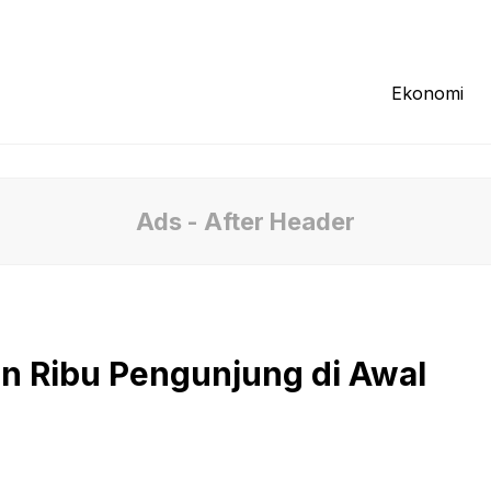
Redaksi
Tentang Kami
Pedoman Media
Ekonomi
Ads - After Header
n Ribu Pengunjung di Awal