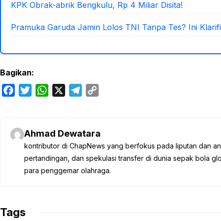
KPK Obrak-abrik Bengkulu, Rp 4 Miliar Disita!
Pramuka Garuda Jamin Lolos TNI Tanpa Tes? Ini Klarifi
Bagikan:
F
T
W
X
T
C
a
w
h
e
o
c
i
a
l
p
e
t
t
e
y
Ahmad Dewatara
b
t
s
g
L
kontributor di ChapNews yang berfokus pada liputan dan anali
o
e
A
r
i
pertandingan, dan spekulasi transfer di dunia sepak bola 
o
r
p
a
n
para penggemar olahraga.
k
p
m
k
Tags