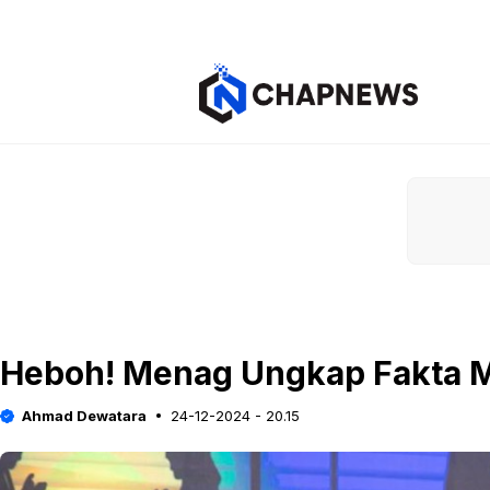
Langsung
ke
isi
Heboh! Menag Ungkap Fakta M
Ahmad Dewatara
24-12-2024 - 20.15