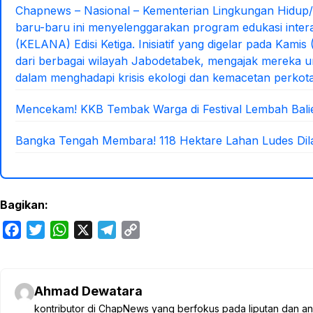
Chapnews – Nasional – Kementerian Lingkungan Hidup
baru-baru ini menyelenggarakan program edukasi inter
(KELANA) Edisi Ketiga. Inisiatif yang digelar pada Kami
dari berbagai wilayah Jabodetabek, mengajak mereka un
dalam menghadapi krisis ekologi dan kemacetan perkot
Mencekam! KKB Tembak Warga di Festival Lembah Bal
Bangka Tengah Membara! 118 Hektare Lahan Ludes Dila
Bagikan:
F
T
W
X
T
C
a
w
h
e
o
c
i
a
l
p
e
t
t
e
y
Ahmad Dewatara
b
t
s
g
L
kontributor di ChapNews yang berfokus pada liputan dan anali