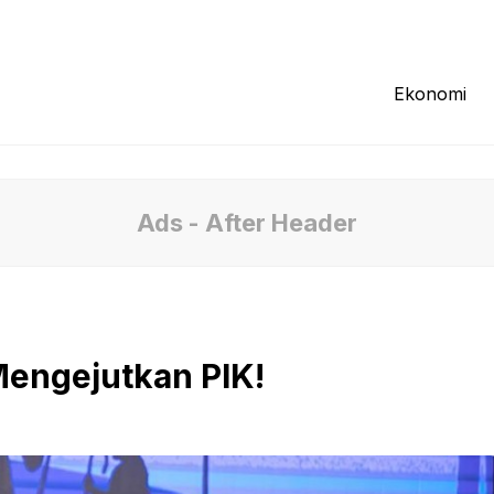
Redaksi
Tentang Kami
Pedoman Media
Ekonomi
Ads - After Header
engejutkan PIK!