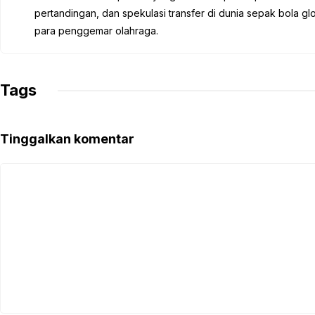
o
e
A
r
i
pertandingan, dan spekulasi transfer di dunia sepak bola 
o
r
p
a
n
para penggemar olahraga.
k
p
m
k
Tags
Tinggalkan komentar
Komentar