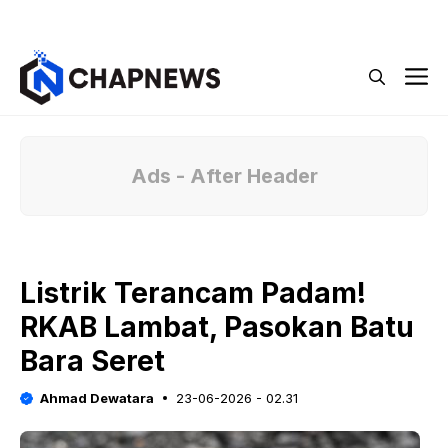
Langsung
Menu
ke
isi
M
Ads - After Header
Listrik Terancam Padam!
RKAB Lambat, Pasokan Batu
Bara Seret
Ahmad Dewatara
23-06-2026 - 02.31