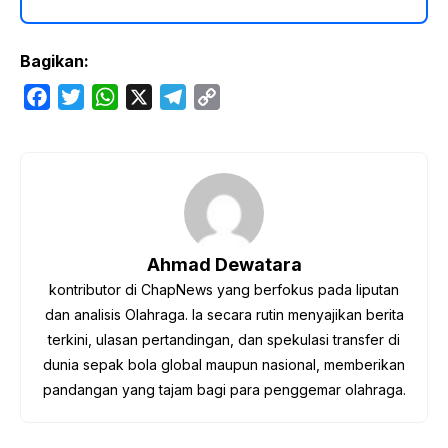
Bagikan:
F
T
W
X
T
C
a
w
h
e
o
c
i
a
l
p
e
t
t
e
y
b
t
s
g
L
o
e
A
r
i
o
r
p
a
n
Ahmad Dewatara
k
p
m
k
kontributor di ChapNews yang berfokus pada liputan
dan analisis Olahraga. Ia secara rutin menyajikan berita
terkini, ulasan pertandingan, dan spekulasi transfer di
dunia sepak bola global maupun nasional, memberikan
pandangan yang tajam bagi para penggemar olahraga.