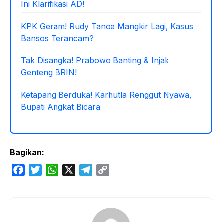
Ini Klarifikasi AD!
KPK Geram! Rudy Tanoe Mangkir Lagi, Kasus
Bansos Terancam?
Tak Disangka! Prabowo Banting & Injak
Genteng BRIN!
Ketapang Berduka! Karhutla Renggut Nyawa,
Bupati Angkat Bicara
Bagikan:
F
T
W
X
T
C
a
w
h
e
o
c
i
a
l
p
e
t
t
e
y
b
t
s
g
L