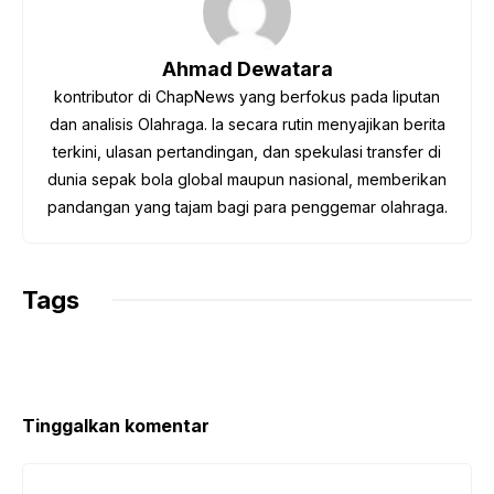
o
e
A
r
i
o
r
p
a
n
Ahmad Dewatara
k
p
m
k
kontributor di ChapNews yang berfokus pada liputan
dan analisis Olahraga. Ia secara rutin menyajikan berita
terkini, ulasan pertandingan, dan spekulasi transfer di
dunia sepak bola global maupun nasional, memberikan
pandangan yang tajam bagi para penggemar olahraga.
Tags
Tinggalkan komentar
Komentar