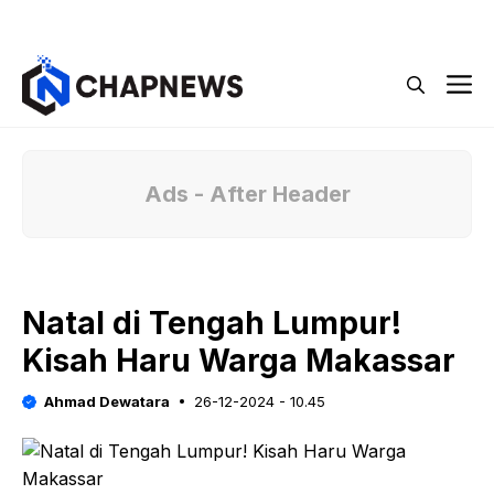
Langsung
Menu
ke
isi
M
Ads - After Header
Natal di Tengah Lumpur!
Kisah Haru Warga Makassar
Ahmad Dewatara
26-12-2024 - 10.45