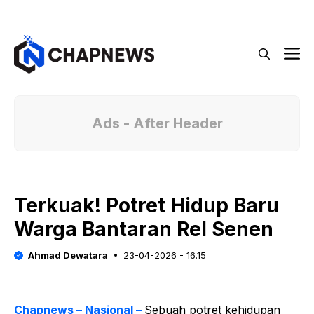
Langsung
Menu
ke
isi
M
Ads - After Header
Terkuak! Potret Hidup Baru
Warga Bantaran Rel Senen
Ahmad Dewatara
23-04-2026 - 16.15
Chapnews – Nasional –
Sebuah potret kehidupan