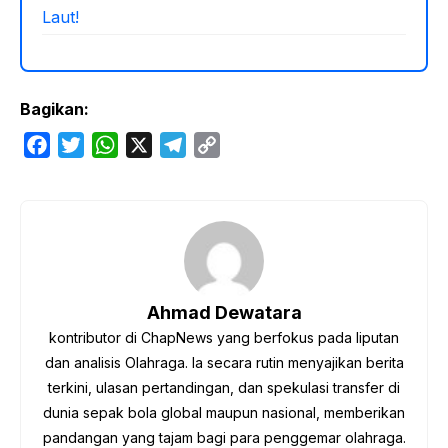
Laut!
Bagikan:
F
T
W
X
T
C
a
w
h
e
o
c
i
a
l
p
e
t
t
e
y
b
t
s
g
L
o
e
A
r
i
o
r
p
a
n
Ahmad Dewatara
k
p
m
k
kontributor di ChapNews yang berfokus pada liputan
dan analisis Olahraga. Ia secara rutin menyajikan berita
terkini, ulasan pertandingan, dan spekulasi transfer di
dunia sepak bola global maupun nasional, memberikan
pandangan yang tajam bagi para penggemar olahraga.