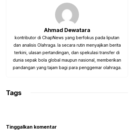
e
t
t
e
y
b
t
s
g
L
o
e
A
r
i
o
r
p
a
n
Ahmad Dewatara
k
p
m
k
kontributor di ChapNews yang berfokus pada liputan
dan analisis Olahraga. Ia secara rutin menyajikan berita
terkini, ulasan pertandingan, dan spekulasi transfer di
dunia sepak bola global maupun nasional, memberikan
pandangan yang tajam bagi para penggemar olahraga.
Tags
Tinggalkan komentar