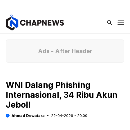
Langsung
Menu
ke
isi
M
Ads - After Header
WNI Dalang Phishing
Internasional, 34 Ribu Akun
Jebol!
Ahmad Dewatara
22-04-2026 - 20.00