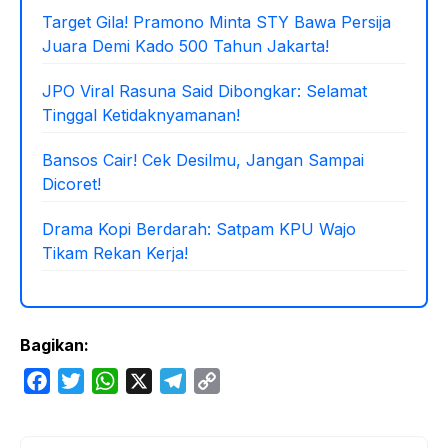
Target Gila! Pramono Minta STY Bawa Persija
Juara Demi Kado 500 Tahun Jakarta!
JPO Viral Rasuna Said Dibongkar: Selamat
Tinggal Ketidaknyamanan!
Bansos Cair! Cek Desilmu, Jangan Sampai
Dicoret!
Drama Kopi Berdarah: Satpam KPU Wajo
Tikam Rekan Kerja!
Bagikan:
F
T
W
X
T
C
a
w
h
e
o
c
i
a
l
p