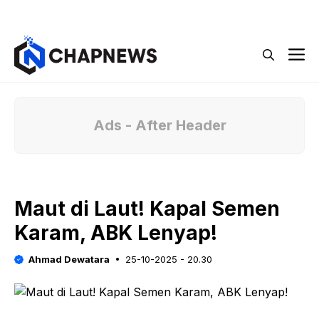
Langsung
Menu
ke
isi
M
Ads - After Header
Maut di Laut! Kapal Semen
Karam, ABK Lenyap!
Ahmad Dewatara
25-10-2025 - 20.30