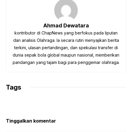
b
t
s
g
L
o
e
A
r
i
o
r
p
a
n
Ahmad Dewatara
k
p
m
k
kontributor di ChapNews yang berfokus pada liputan
dan analisis Olahraga. Ia secara rutin menyajikan berita
terkini, ulasan pertandingan, dan spekulasi transfer di
dunia sepak bola global maupun nasional, memberikan
pandangan yang tajam bagi para penggemar olahraga.
Tags
Tinggalkan komentar