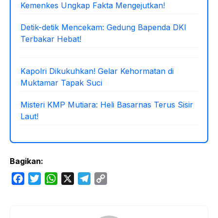
Kemenkes Ungkap Fakta Mengejutkan!
Detik-detik Mencekam: Gedung Bapenda DKI
Terbakar Hebat!
Kapolri Dikukuhkan! Gelar Kehormatan di
Muktamar Tapak Suci
Misteri KMP Mutiara: Heli Basarnas Terus Sisir
Laut!
Bagikan:
F
T
W
X
T
C
a
w
h
e
o
c
i
a
l
p
e
t
t
e
y