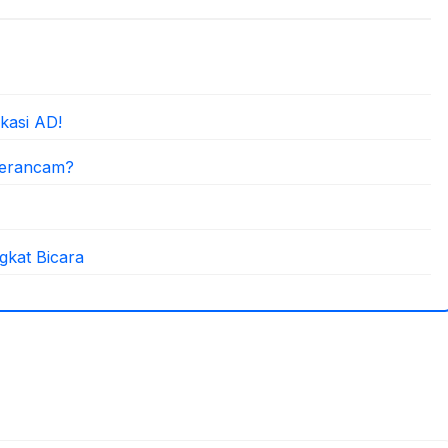
kasi AD!
Terancam?
gkat Bicara