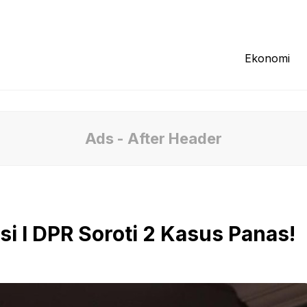
Redaksi
Tentang Kami
Pedoman Media
Ekonomi
Ads - After Header
si I DPR Soroti 2 Kasus Panas!