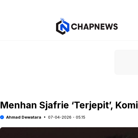
Langsung
ke
isi
Menhan Sjafrie ‘Terjepit’, Komi
Ahmad Dewatara
07-04-2026 - 05.15