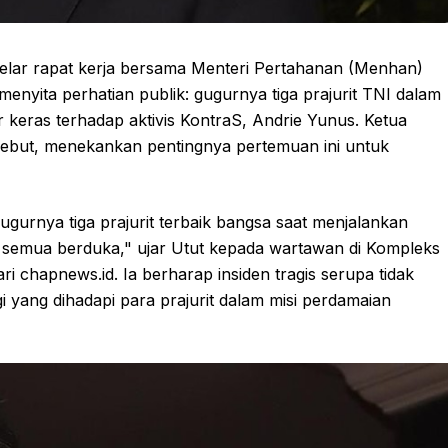
elar rapat kerja bersama Menteri Pertahanan (Menhan)
enyita perhatian publik: gugurnya tiga prajurit TNI dalam
keras terhadap aktivis KontraS, Andrie Yunus. Ketua
rsebut, menekankan pentingnya pertemuan ini untuk
gurnya tiga prajurit terbaik bangsa saat menjalankan
ta semua berduka," ujar Utut kepada wartawan di Kompleks
ri chapnews.id. Ia berharap insiden tragis serupa tidak
i yang dihadapi para prajurit dalam misi perdamaian