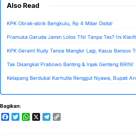
Also Read
KPK Obrak-abrik Bengkulu, Rp 4 Miliar Disita!
Pramuka Garuda Jamin Lolos TNI Tanpa Tes? Ini Klarifi
KPK Geram! Rudy Tanoe Mangkir Lagi, Kasus Bansos 
Tak Disangka! Prabowo Banting & Injak Genteng BRIN!
Ketapang Berduka! Karhutla Renggut Nyawa, Bupati An
Bagikan:
F
T
W
X
T
C
a
w
h
e
o
c
i
a
l
p