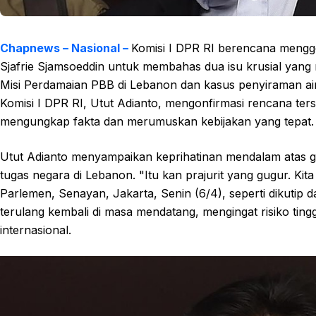
Chapnews – Nasional –
Komisi I DPR RI berencana mengg
Sjafrie Sjamsoeddin untuk membahas dua isu krusial yang m
Misi Perdamaian PBB di Lebanon dan kasus penyiraman air 
Komisi I DPR RI, Utut Adianto, mengonfirmasi rencana te
mengungkap fakta dan merumuskan kebijakan yang tepat.
Utut Adianto menyampaikan keprihatinan mendalam atas gu
tugas negara di Lebanon. "Itu kan prajurit yang gugur. Ki
Parlemen, Senayan, Jakarta, Senin (6/4), seperti dikutip da
terulang kembali di masa mendatang, mengingat risiko tingg
internasional.