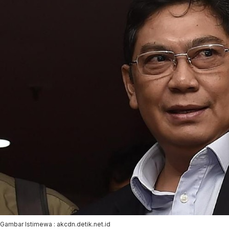
Gambar Istimewa : akcdn.detik.net.id