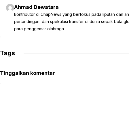
e
t
t
e
y
Ahmad Dewatara
b
t
s
g
L
kontributor di ChapNews yang berfokus pada liputan dan anali
o
e
A
r
i
pertandingan, dan spekulasi transfer di dunia sepak bola 
o
r
p
a
n
para penggemar olahraga.
k
p
m
k
Tags
Tinggalkan komentar
Komentar