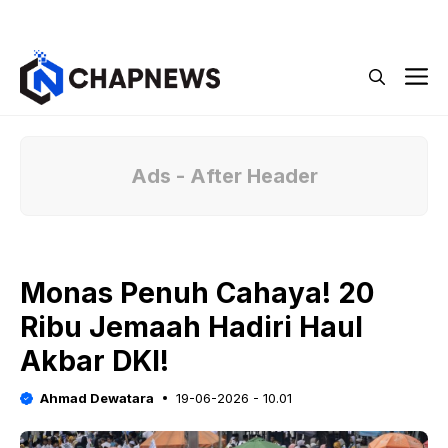
Langsung
Menu
ke
isi
M
Ads - After Header
Monas Penuh Cahaya! 20
Ribu Jemaah Hadiri Haul
Akbar DKI!
Ahmad Dewatara
19-06-2026 - 10.01