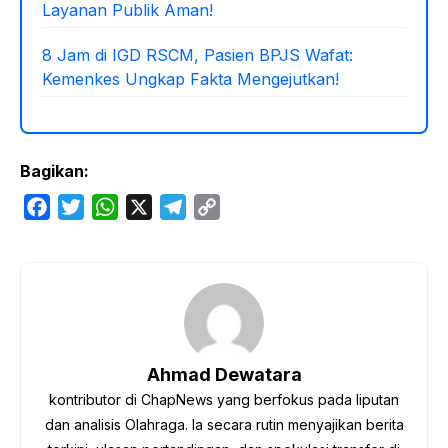
Layanan Publik Aman!
8 Jam di IGD RSCM, Pasien BPJS Wafat:
Kemenkes Ungkap Fakta Mengejutkan!
Bagikan:
F
T
W
X
T
C
a
w
h
e
o
c
i
a
l
p
e
t
t
e
y
b
t
s
g
L
o
e
A
r
i
o
r
p
a
n
Ahmad Dewatara
k
p
m
k
kontributor di ChapNews yang berfokus pada liputan
dan analisis Olahraga. Ia secara rutin menyajikan berita